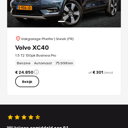
Vakgarage Pheifer
| Sneek (FR)
Volvo XC40
1.5 T2 130pk Business Pro
Benzine
Automaat
75.998 km
€ 24.850
€ 301
of
/mnd
Bekijk
Wij krijgen gemiddeld een 9.1