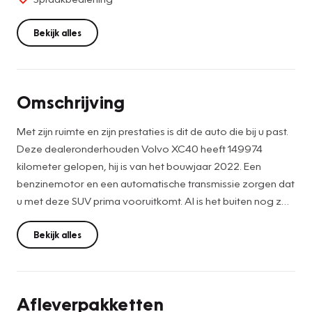
Bekijk alles
Omschrijving
Met zijn ruimte en zijn prestaties is dit de auto die bij u past.
Deze dealeronderhouden Volvo XC40 heeft 149974
kilometer gelopen, hij is van het bouwjaar 2022. Een
benzinemotor en een automatische transmissie zorgen dat
u met deze SUV prima vooruitkomt. Al is het buiten nog zo
koud, de stoelverwarming maakt alles weer goed! Met een
druk op de knop gaat de elektrische achterklep open. Ook
Bekijk alles
18 inch lichtmetalen velgen, LED koplampen, in delen
neerklapbare achterbank, LED-achterlichten, verstelbare
lendensteunen en snelheidsafhankelijke stuurbekrachtiging
Afleverpakketten
zijn aan boord.