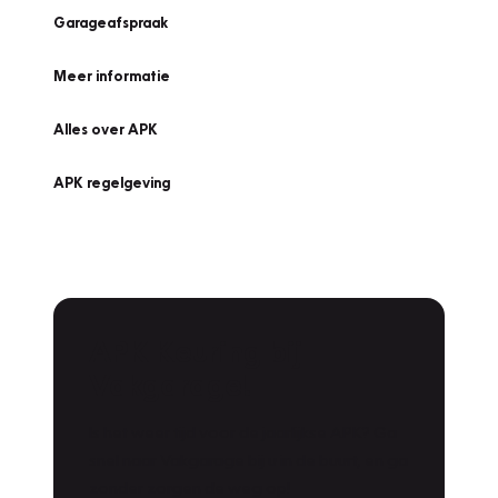
Garageafspraak
Meer informatie
Alles over APK
APK regelgeving
APK Keuring bij
Vakgarage!
Is het weer tijd voor de jaarlijkse APK? Ga
snel naar Vakgarage bij u in de buurt, en ga
zonder zorgen de weg op!