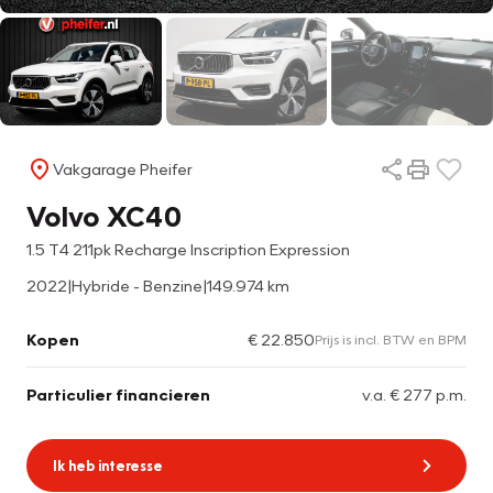
Vakgarage Pheifer
Volvo XC40
1.5 T4 211pk Recharge Inscription Expression
2022
|
Hybride - Benzine
|
149.974 km
Kopen
€ 22.850
Prijs is incl. BTW en BPM
Particulier financieren
v.a. € 277 p.m.
Ik heb interesse