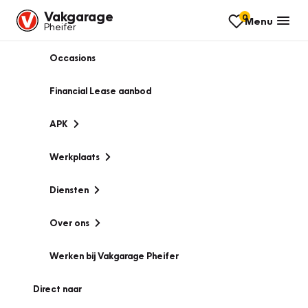
Vakgarage
0
Menu
Pheifer
Occasions
Financial Lease aanbod
APK
Werkplaats
Diensten
Over ons
Werken bij Vakgarage Pheifer
Direct naar