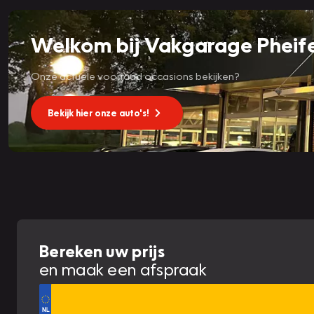
Welkom bij Vakgarage Pheif
Onze actuele voorraad occasions bekijken?
Bekijk hier onze auto's!
Bereken uw prijs
en maak een afspraak