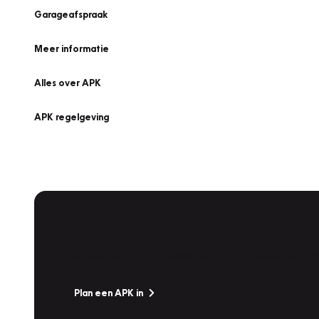
Garageafspraak
Meer informatie
Alles over APK
APK regelgeving
APK Keuring bij Vakgarage!
Is het weer tijd voor de jaarlijkse APK? Ga snel naar V
Plan een APK in