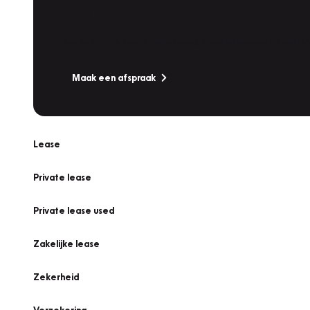
Werkplaatsafspraak
Is uw auto toe aan Onderhoud, Bandenwissel of een Va
Maak een afspraak
Lease
Private lease
Private lease used
Zakelijke lease
Zekerheid