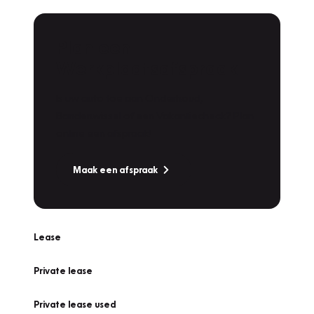
Plan een
Werkplaatsafspraak
Is uw auto toe aan Onderhoud,
Bandenwissel of een Vakantiecheck? Plan
online een afspraak!
Maak een afspraak
Lease
Private lease
Private lease used