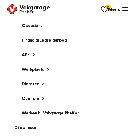
Vakgarage
0
Menu
Pheifer
Occasions
Financial Lease aanbod
APK
Werkplaats
Diensten
Over ons
Werken bij Vakgarage Pheifer
Direct naar