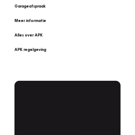
Garageafspraak
Meer informatie
Alles over APK
APK regelgeving
APK Keuring bij
Vakgarage!
Is het weer tijd voor de jaarlijkse APK? Ga
snel naar Vakgarage bij u in de buurt, en ga
zonder zorgen de weg op!