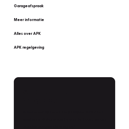
Garageafspraak
Meer informatie
Alles over APK
APK regelgeving
APK Keuring bij
Vakgarage!
Is het weer tijd voor de jaarlijkse APK? Ga
snel naar Vakgarage bij u in de buurt, en ga
zonder zorgen de weg op!