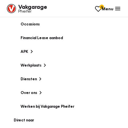
Vakgarage
0
Menu
Pheifer
Occasions
Financial Lease aanbod
APK
Werkplaats
Diensten
Over ons
Werken bij Vakgarage Pheifer
Direct naar