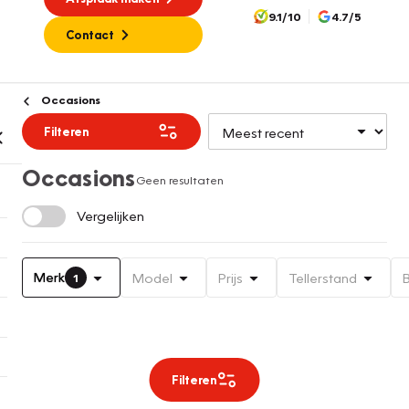
9.1/10
4.7/5
Contact
Occasions
Filteren
Occasions
Geen resultaten
Vergelijken
Merk
Model
Prijs
Tellerstand
1
Filteren