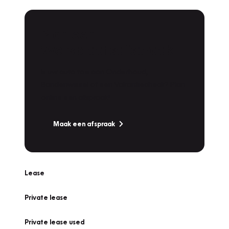
Plan een
Werkplaatsafspraak
Is uw auto toe aan Onderhoud,
Bandenwissel of een Vakantiecheck? Plan
online een afspraak!
Maak een afspraak
Lease
Private lease
Private lease used