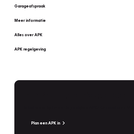
Garageafspraak
Meer informatie
Alles over APK
APK regelgeving
APK Keuring bij Vakgarage!
Is het weer tijd voor de jaarlijkse APK? Ga snel naar V
Plan een APK in