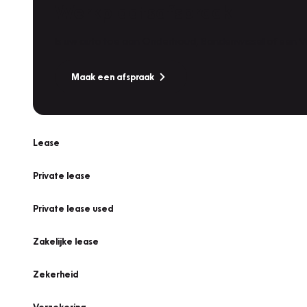
Werkplaatsafspraak
Is uw auto toe aan Onderhoud, Bandenwissel of een Va
Maak een afspraak
Lease
Private lease
Private lease used
Zakelijke lease
Zekerheid