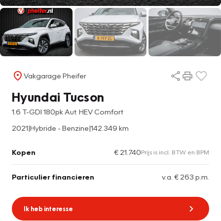
Vakgarage Pheifer
Hyundai Tucson
1.6 T-GDI 180pk Aut. HEV Comfort
2021
|
Hybride - Benzine
|
142.349 km
Kopen
€ 21.740
Prijs is incl. BTW en BPM
Particulier financieren
v.a. € 263 p.m.
Ik heb interesse