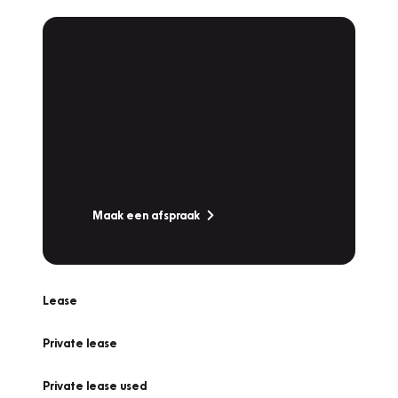
Plan een
Werkplaatsafspraak
Is uw auto toe aan Onderhoud,
Bandenwissel of een Vakantiecheck? Plan
online een afspraak!
Maak een afspraak
Lease
Private lease
Private lease used