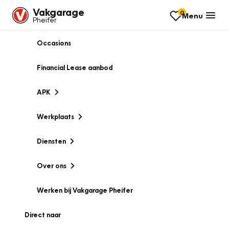
Vakgarage
0
Menu
Pheifer
Occasions
Financial Lease aanbod
APK
Werkplaats
Diensten
Over ons
Werken bij Vakgarage Pheifer
Direct naar