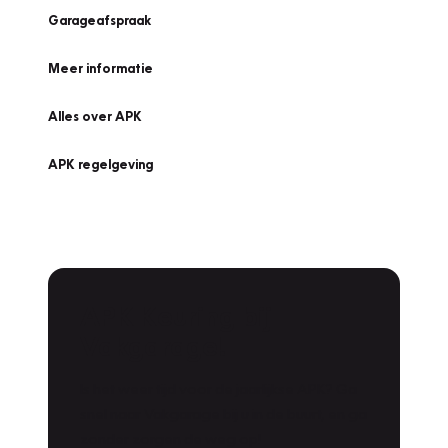
Garageafspraak
Meer informatie
Alles over APK
APK regelgeving
APK Keuring bij
Vakgarage!
Is het weer tijd voor de jaarlijkse APK? Ga
snel naar Vakgarage bij u in de buurt, en ga
zonder zorgen de weg op!