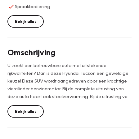
Spraakbediening
Bekijk alles
Omschrijving
U zoekt een betrouwbare auto met uitstekende
rijkwaliteiten? Dan is deze Hyundai Tucson een geweldige
keuze! Deze SUV wordt aangedreven door een krachtige
viercilinder benzinemotor. Bij de complete uitrusting van
deze auto hoort ook stoelverwarming. Bij de uitrusting van
deze auto horen onder meer 19 inch lichtmetalen velgen,
LED koplampen, donker getint glas achter, in delen
Bekijk alles
neerklapbare achterbank, LED-achterlichten en verstelbare
lendensteunen.