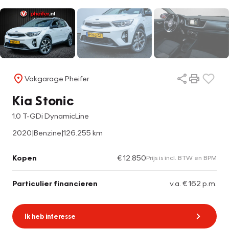
Vakgarage Pheifer
Kia Stonic
1.0 T-GDi DynamicLine
2020
|
Benzine
|
126.255 km
Kopen
€ 12.850
Prijs is incl. BTW en BPM
Particulier financieren
v.a. € 162 p.m.
Ik heb interesse