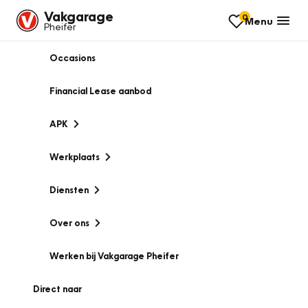
Vakgarage
0
Menu
Pheifer
Occasions
Financial Lease aanbod
APK
Werkplaats
Diensten
Over ons
Werken bij Vakgarage Pheifer
Direct naar