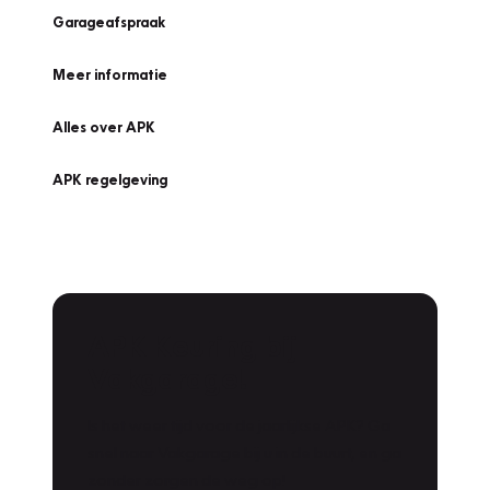
Garageafspraak
Meer informatie
Alles over APK
APK regelgeving
APK Keuring bij
Vakgarage!
Is het weer tijd voor de jaarlijkse APK? Ga
snel naar Vakgarage bij u in de buurt, en ga
zonder zorgen de weg op!