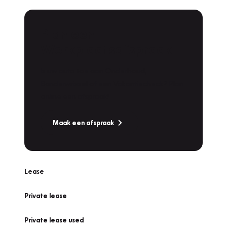
Plan een
Werkplaatsafspraak
Is uw auto toe aan Onderhoud,
Bandenwissel of een Vakantiecheck? Plan
online een afspraak!
Maak een afspraak
Lease
Private lease
Private lease used