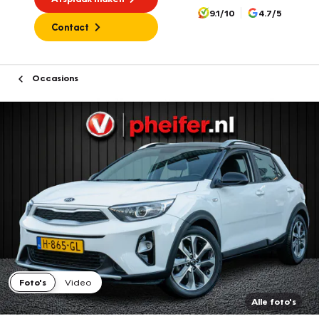
9.1/10
4.7/5
Contact
Occasions
Foto's
Video
Alle foto's