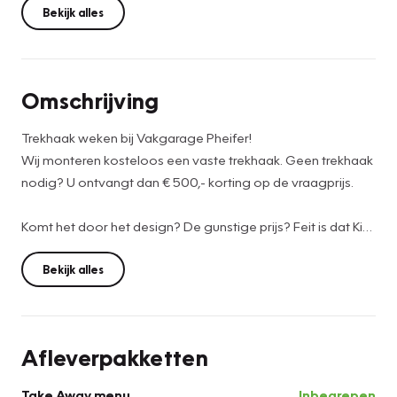
Bekijk alles
Omschrijving
Trekhaak weken bij Vakgarage Pheifer!
Wij monteren kosteloos een vaste trekhaak. Geen trekhaak
nodig? U ontvangt dan € 500,- korting op de vraagprijs.
Komt het door het design? De gunstige prijs? Feit is dat Kia
al een paar jaar een van de allerpopulairste merken van
ons land is. Movement that inspires! Voor de aandrijving
Bekijk alles
van deze SUV zorgen een driecilinder benzinemotor en
een handgeschakelde vijfversnellingsbak. Bij de uitrusting
van deze Kia horen onder meer 17 inch lichtmetalen velgen,
Afleverpakketten
adaptieve verlichting en in delen neerklapbare achterbank.
Take Away menu
Inbegrepen