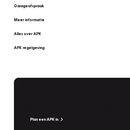
Garageafspraak
Meer informatie
Alles over APK
APK regelgeving
APK Keuring bij Vakgarage!
Is het weer tijd voor de jaarlijkse APK? Ga snel naar V
Plan een APK in