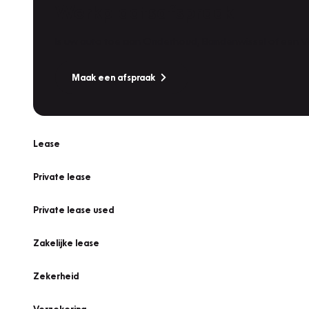
Werkplaatsafspraak
Is uw auto toe aan Onderhoud, Bandenwissel of een Va
Maak een afspraak
Lease
Private lease
Private lease used
Zakelijke lease
Zekerheid