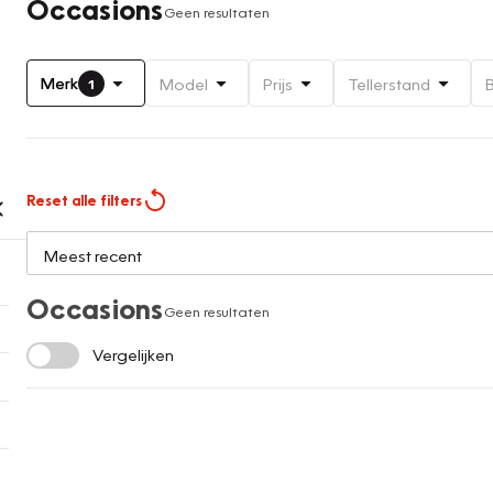
Occasions
Geen resultaten
Merk
Model
Prijs
Tellerstand
1
Reset alle filters
Occasions
Geen resultaten
Vergelijken