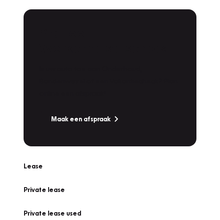
Plan een
Werkplaatsafspraak
Is uw auto toe aan Onderhoud,
Bandenwissel of een Vakantiecheck? Plan
online een afspraak!
Maak een afspraak
Lease
Private lease
Private lease used