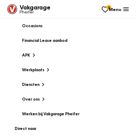
Vakgarage
0
Menu
Pheifer
Occasions
Financial Lease aanbod
APK
Werkplaats
Diensten
Over ons
Werken bij Vakgarage Pheifer
Direct naar