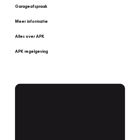
Garageafspraak
Meer informatie
Alles over APK
APK regelgeving
APK Keuring bij
Vakgarage!
Is het weer tijd voor de jaarlijkse APK? Ga
snel naar Vakgarage bij u in de buurt, en ga
zonder zorgen de weg op!