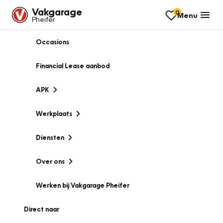
Vakgarage
0
Menu
Pheifer
Occasions
Financial Lease aanbod
APK
Werkplaats
Diensten
Over ons
Werken bij Vakgarage Pheifer
Direct naar