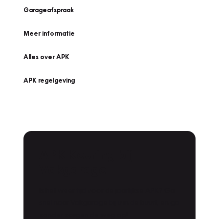
Garageafspraak
Meer informatie
Alles over APK
APK regelgeving
APK Keuring bij
Vakgarage!
Is het weer tijd voor de jaarlijkse APK? Ga
snel naar Vakgarage bij u in de buurt, en ga
zonder zorgen de weg op!