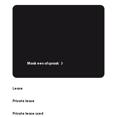
Plan een
Werkplaatsafspraak
Is uw auto toe aan Onderhoud,
Bandenwissel of een Vakantiecheck? Plan
online een afspraak!
Maak een afspraak
Lease
Private lease
Private lease used