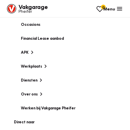
Vakgarage
0
Menu
Pheifer
Occasions
Financial Lease aanbod
APK
Werkplaats
Diensten
Over ons
Werken bij Vakgarage Pheifer
Direct naar