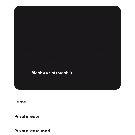
Plan een
Werkplaatsafspraak
Is uw auto toe aan Onderhoud,
Bandenwissel of een Vakantiecheck? Plan
online een afspraak!
Maak een afspraak
Lease
Private lease
Private lease used