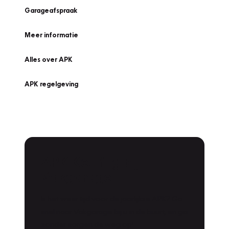
Garageafspraak
Meer informatie
Alles over APK
APK regelgeving
APK Keuring bij
Vakgarage!
Is het weer tijd voor de jaarlijkse APK? Ga
snel naar Vakgarage bij u in de buurt, en ga
zonder zorgen de weg op!