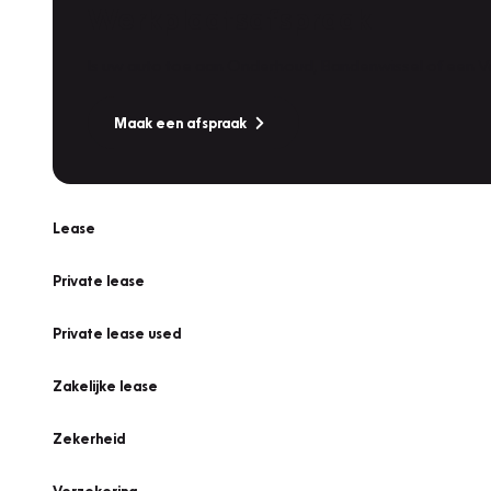
Werkplaatsafspraak
Is uw auto toe aan Onderhoud, Bandenwissel of een Va
Maak een afspraak
Lease
Private lease
Private lease used
Zakelijke lease
Zekerheid