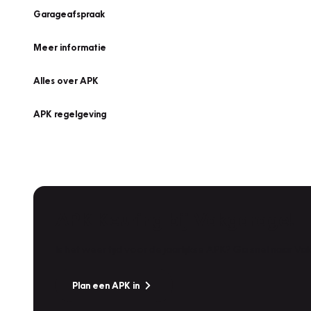
Garageafspraak
Meer informatie
Alles over APK
APK regelgeving
APK Keuring bij Vakgarage!
Is het weer tijd voor de jaarlijkse APK? Ga snel naar V
Plan een APK in