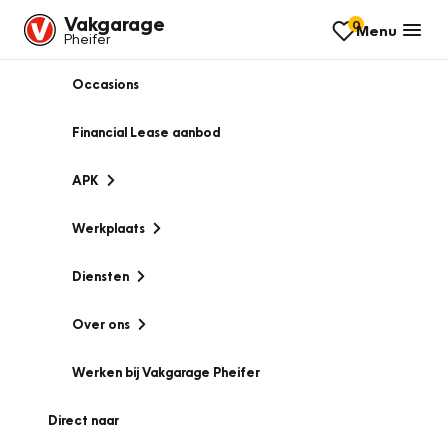
Vakgarage
0
Menu
Pheifer
Occasions
Financial Lease aanbod
APK
Werkplaats
Diensten
Over ons
Werken bij Vakgarage Pheifer
Direct naar