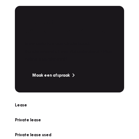
Plan een
Werkplaatsafspraak
Is uw auto toe aan Onderhoud,
Bandenwissel of een Vakantiecheck? Plan
online een afspraak!
Maak een afspraak
Lease
Private lease
Private lease used