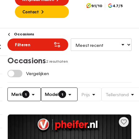
9.1/10
4.7/5
Contact
Occasions
Filteren
Occasions
2 resultaten
Vergelijken
Merk
Model
Prijs
Tellerstand
1
1