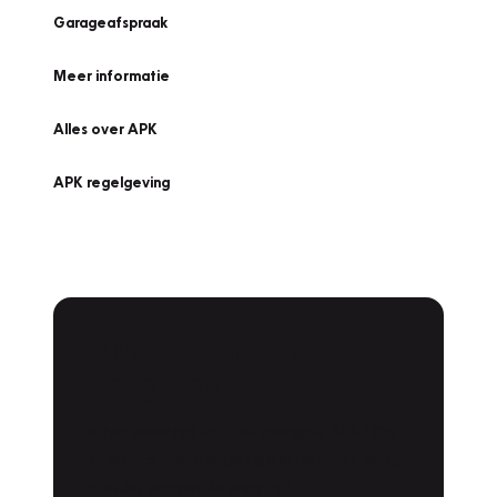
Garageafspraak
Meer informatie
Alles over APK
APK regelgeving
APK Keuring bij
Vakgarage!
Is het weer tijd voor de jaarlijkse APK? Ga
snel naar Vakgarage bij u in de buurt, en ga
zonder zorgen de weg op!