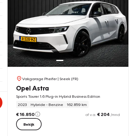
Vakgarage Pheifer
| Sneek (FR)
Opel Astra
Sports Tourer 1.6 Plug-in Hybrid Business Edition
2023
Hybride - Benzine
162.859 km
€ 16.850
€ 204
of v.a.
/mnd
Bekijk