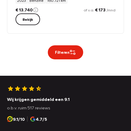
2023
Benzine
160.721 km
€ 13.740
€ 173
of v.a.
/mnd
Bekijk
Filteren
Wij krijgen gemiddeld een 9.1
o.b.v. ruim 517 reviews
9.1/10
4.7/5