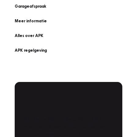
Garageafspraak
Meer informatie
Alles over APK
APK regelgeving
APK Keuring bij
Vakgarage!
Is het weer tijd voor de jaarlijkse APK? Ga
snel naar Vakgarage bij u in de buurt, en ga
zonder zorgen de weg op!