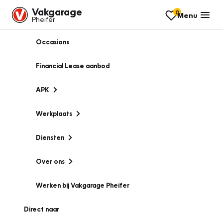
Vakgarage
0
Menu
Pheifer
Occasions
Financial Lease aanbod
APK
Werkplaats
Diensten
Over ons
Werken bij Vakgarage Pheifer
Direct naar