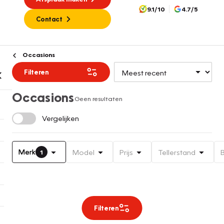
9.1/10
4.7/5
Contact
Occasions
Filteren
Occasions
Geen resultaten
Vergelijken
Merk
Model
Prijs
Tellerstand
1
Filteren