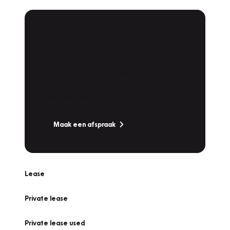
Plan een
Werkplaatsafspraak
Is uw auto toe aan Onderhoud,
Bandenwissel of een Vakantiecheck? Plan
online een afspraak!
Maak een afspraak
Lease
Private lease
Private lease used