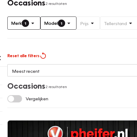
Occasions
2 resultaten
Merk
Model
Prijs
Tellerstand
1
1
Reset alle filters
Occasions
2 resultaten
Vergelijken