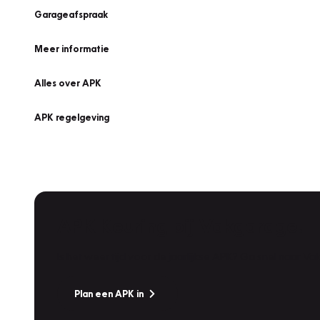
Garageafspraak
Meer informatie
Alles over APK
APK regelgeving
APK Keuring bij Vakgarage!
Is het weer tijd voor de jaarlijkse APK? Ga snel naar V
Plan een APK in