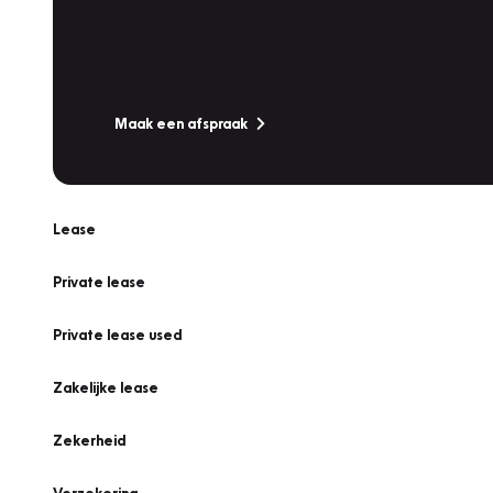
Werkplaatsafspraak
Is uw auto toe aan Onderhoud, Bandenwissel of een Va
Maak een afspraak
Lease
Private lease
Private lease used
Zakelijke lease
Zekerheid